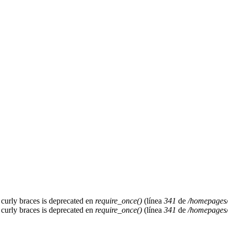
h curly braces is deprecated en
require_once()
(línea
341
de
/homepages/
h curly braces is deprecated en
require_once()
(línea
341
de
/homepages/