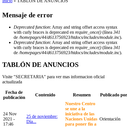
Inicio
» TABLÓN DE ANUNCIOS
Mensaje de error
Deprecated function
: Array and string offset access syntax
with curly braces is deprecated en
require_once()
(línea
341
de
/homepages/44/d613756923/htdocs/includes/module.inc
).
Deprecated function
: Array and string offset access syntax
with curly braces is deprecated en
require_once()
(línea
341
de
/homepages/44/d613756923/htdocs/includes/module.inc
).
TABLÓN DE ANUNCIOS
Visite "SECRETARIA" para ver mas informacion oficial
actualizada
Fecha de
Contenido
Resumen
Publicado po
publicación
Nuestro Centro
se une a la
24 Nov
iniciativa de las
25 de noviembre:
2021 -
Naciones Unidas
Orientación
Día...
17:46
para poner fin a