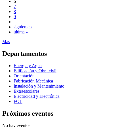
6
7
8
9
…
siguiente ›
última »
Más
Departamentos
Energía y Agua
Edificación y Obra civil
Orientación
Fabricación Mecánica
Instalación y Mantenimiento
Extraescolares
Electricidad y Electrónica
FOL
Próximos eventos
No hay eventos