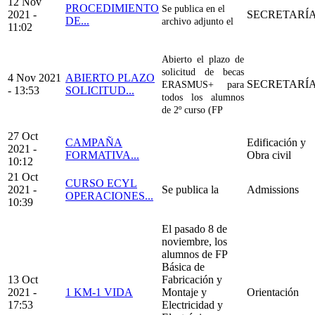
12 Nov
PROCEDIMIENTO
Se publica en el
2021 -
SECRETARÍ
DE...
archivo adjunto el
11:02
Abierto el plazo de
solicitud de becas
4 Nov 2021
ABIERTO PLAZO
SECRETARÍ
ERASMUS+ para
- 13:53
SOLICITUD...
todos los alumnos
de 2º curso (FP
27 Oct
CAMPAÑA
Edificación y
2021 -
FORMATIVA...
Obra civil
10:12
21 Oct
CURSO ECYL
2021 -
Se publica la
Admissions
OPERACIONES...
10:39
El pasado 8 de
noviembre, los
alumnos de FP
Básica de
13 Oct
Fabricación y
2021 -
1 KM-1 VIDA
Montaje y
Orientación
17:53
Electricidad y