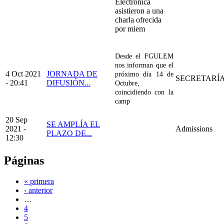
Electrónica
asistieron a una
charla ofrecida
por miem
Desde el FGULEM
nos informan que el
4 Oct 2021
JORNADA DE
próximo día 14 de
SECRETARÍ
- 20:41
DIFUSIÓN...
Octubre,
coincidiendo con la
camp
20 Sep
SE AMPLÍA EL
2021 -
Admissions
PLAZO DE...
12:30
Páginas
« primera
‹ anterior
…
4
5