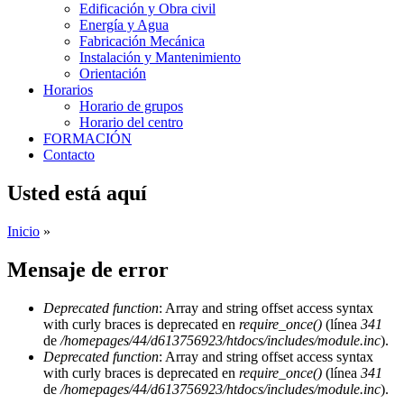
Edificación y Obra civil
Energía y Agua
Fabricación Mecánica
Instalación y Mantenimiento
Orientación
Horarios
Horario de grupos
Horario del centro
FORMACIÓN
Contacto
Usted está aquí
Inicio
»
Mensaje de error
Deprecated function
: Array and string offset access syntax
with curly braces is deprecated en
require_once()
(línea
341
de
/homepages/44/d613756923/htdocs/includes/module.inc
).
Deprecated function
: Array and string offset access syntax
with curly braces is deprecated en
require_once()
(línea
341
de
/homepages/44/d613756923/htdocs/includes/module.inc
).