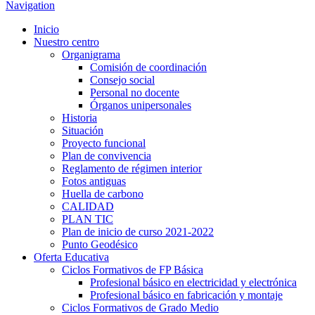
Navigation
Inicio
Nuestro centro
Organigrama
Comisión de coordinación
Consejo social
Personal no docente
Órganos unipersonales
Historia
Situación
Proyecto funcional
Plan de convivencia
Reglamento de régimen interior
Fotos antiguas
Huella de carbono
CALIDAD
PLAN TIC
Plan de inicio de curso 2021-2022
Punto Geodésico
Oferta Educativa
Ciclos Formativos de FP Básica
Profesional básico en electricidad y electrónica
Profesional básico en fabricación y montaje
Ciclos Formativos de Grado Medio