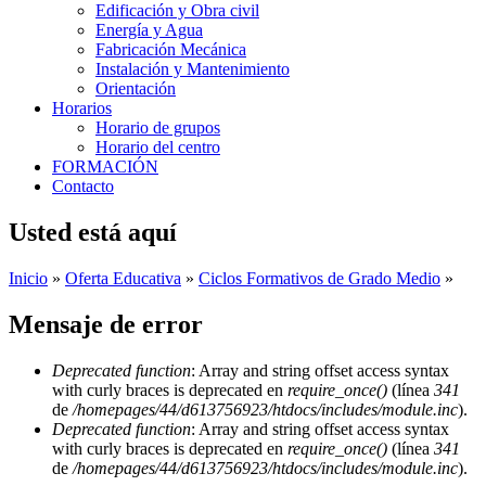
Edificación y Obra civil
Energía y Agua
Fabricación Mecánica
Instalación y Mantenimiento
Orientación
Horarios
Horario de grupos
Horario del centro
FORMACIÓN
Contacto
Usted está aquí
Inicio
»
Oferta Educativa
»
Ciclos Formativos de Grado Medio
»
Mensaje de error
Deprecated function
: Array and string offset access syntax
with curly braces is deprecated en
require_once()
(línea
341
de
/homepages/44/d613756923/htdocs/includes/module.inc
).
Deprecated function
: Array and string offset access syntax
with curly braces is deprecated en
require_once()
(línea
341
de
/homepages/44/d613756923/htdocs/includes/module.inc
).