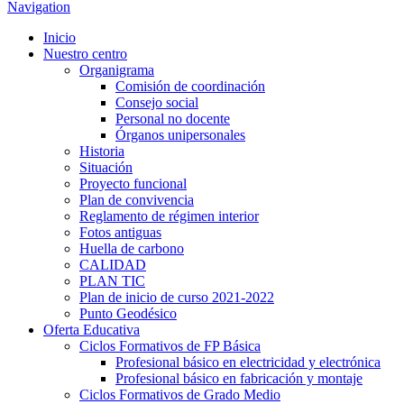
Navigation
Inicio
Nuestro centro
Organigrama
Comisión de coordinación
Consejo social
Personal no docente
Órganos unipersonales
Historia
Situación
Proyecto funcional
Plan de convivencia
Reglamento de régimen interior
Fotos antiguas
Huella de carbono
CALIDAD
PLAN TIC
Plan de inicio de curso 2021-2022
Punto Geodésico
Oferta Educativa
Ciclos Formativos de FP Básica
Profesional básico en electricidad y electrónica
Profesional básico en fabricación y montaje
Ciclos Formativos de Grado Medio